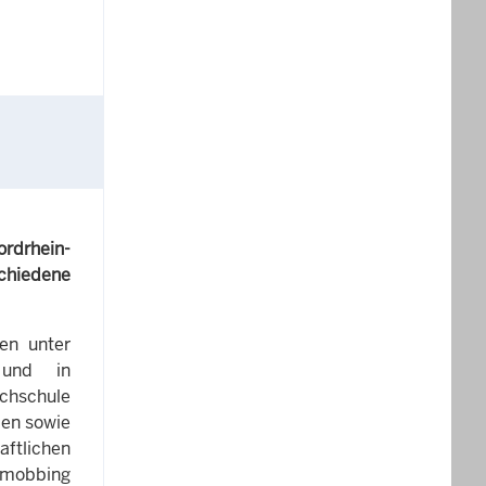
rdrhein-
schiedene
en unter
 und in
ochschule
len sowie
aftlichen
ermobbing