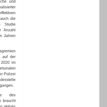
iche und
lisierter
ffektiven
 auch die
e Studie
e Anzahl
hn Jahren
nsgremien
n auf der
 2020 im
munalen
r Polizei
esstelle
egangen.
nde des
on braucht
n aktives