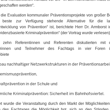
geschaffen werden“.
 die Evaluation kommunaler Präventionsprojekte von großer 
 beste zur Verfügung stehende Alternative für die lang
ntwicklung von Prävention“ ist, berichtete Herr Dr. Armborst 
videnzbasierte Kriminalprävention“ (der Vortrag wurde verlesen)
t zehn Referentinnen und Referenten diskutierten mit
erinnen und Teilnehmer des Fachtags in vier Foren 
biete
bau nachhaltiger Netzwerkstrukturen in der Präventionsarbei
remismusprävention,
altprävention in der Schule und
mliche Kriminalprävention: Sicherheit im Bahnhofsviertel.
t wurde die Veranstaltung durch den Markt der Möglichkeiten
 des Fachtages die Möglichkeit bot, sich an den Ständen