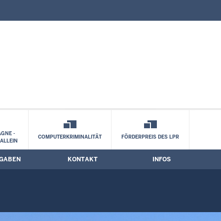
nisterium Nordrhein-Westfalen: Veranst
GNE -
COMPUTERKRIMINALITÄT
FÖRDERPREIS DES LPR
 ALLEIN
GABEN
KONTAKT
INFOS