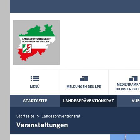
Direkt zum Inhalt
Kontaktformular
Landespräventionsrat bei dem Justizmi
Schnellnavigation mit Volltext-Suche
MEDIENKAMPA
MENÜ
MELDUNGEN DES LPR
DU BIST NICHT
STARTSEITE
LANDESPRÄVENTIONSRAT
AUF
Hauptmenü: Hauptnavigation
Startseite
Landespräventionsrat
Veranstaltungen