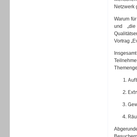
Netzwerk 
Warum für
und „die
Qualitätse
Vortrag „E
Insgesam
Teilnehm
Themenge
Auf
Ext
Gew
Räu
Abgerunde
Besuchern