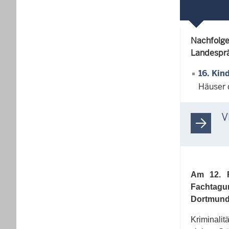
Nachfolge
Landesprä
16. Kin
Häuser 
V
Am 12. F
Fachtag
Dortmun
Kriminalit