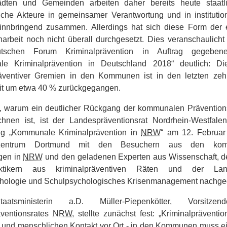
ädten und Gemeinden arbeiten daher bereits heute staatl
liche Akteure in gemeinsamer Verantwortung und in institutiona
nnbringend zusammen. Allerdings hat sich diese Form der e
rbeit noch nicht überall durchgesetzt. Dies veranschaulicht
schen Forum Kriminalprävention in Auftrag gegeben
e Kriminalprävention in Deutschland 2018“ deutlich: Di
räventiver Gremien in den Kommunen ist in den letzten ze
t um etwa 40 % zurückgegangen.
, warum ein deutlicher Rückgang der kommunalen Präventio
chnen ist, ist der Landespräventionsrat Nordrhein-Westfale
g „Kommunale Kriminalprävention in
NRW
“ am 12. Februar
szentrum Dortmund mit den Besuchern aus den kom
gen in
NRW
und den geladenen Experten aus Wissenschaft, de
tikern aus kriminalpräventiven Räten und der Land
hologie und Schulpsychologisches Krisenmanagement nachg
atsministerin a.D. Müller-Piepenkötter, Vorsitze
ventionsrates
NRW
, stellte zunächst fest: „Kriminalpräventi
und menschlichen Kontakt vor Ort - in den Kommunen muss ei