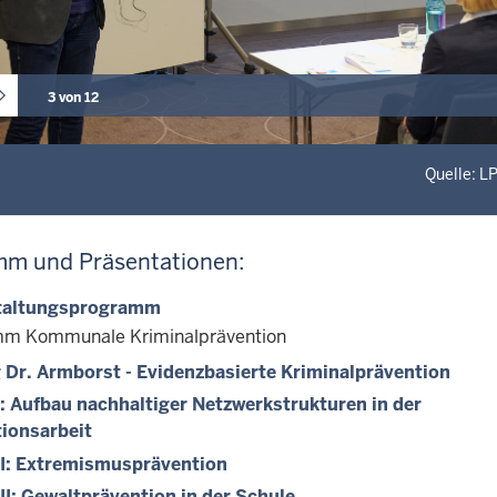
3 von 12
Quelle: 
m und Präsentationen:
taltungsprogramm
mm Kommunale Kriminalprävention
 Dr. Armborst - Evidenzbasierte Kriminalprävention
: Aufbau nachhaltiger Netzwerkstrukturen in der
ionsarbeit
I: Extremismusprävention
II: Gewaltprävention in der Schule