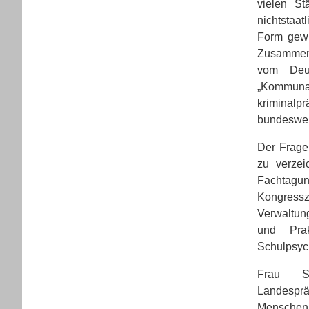
vielen St
nichtstaat
Form gewi
Zusammena
vom Deut
„Kommunal
kriminalp
bundeswei
Der Frage
zu verzei
Fachtagun
Kongres
Verwaltun
und Prak
Schulpsyc
Frau Sta
Landesprä
Menschen 