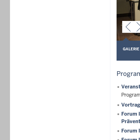
GALERIE
Program
Verans
Progra
Vortrag
Forum I
Prävent
Forum I
Forum I