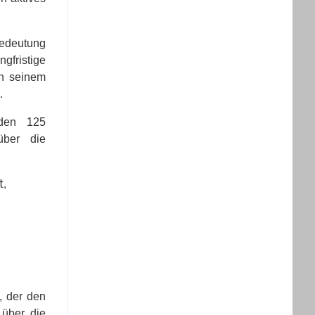
Bedeutung
fristige
in seinem
.
 den 125
über die
t,
, der den
 über die