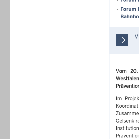
Forum I
Bahnhof
V
Vom 20. 
Westfalen
Prävention
Im Projek
Koordina
Zusammena
Gelsenkirc
Instituti
Präventio