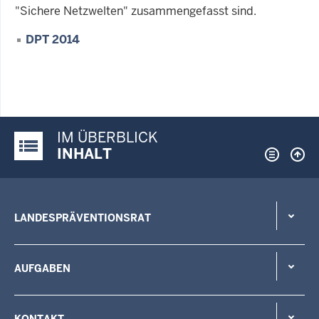
"Sichere Netzwelten" zusammengefasst sind.
DPT 2014
IM ÜBERBLICK
Justiz-Portal im Überblick:
INHALT
LANDESPRÄVENTIONSRAT
AUFGABEN
KONTAKT