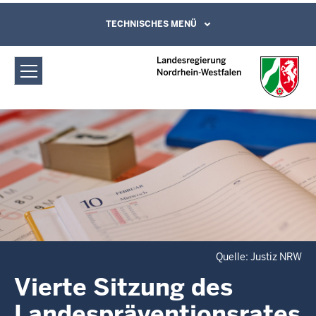
Direkt zum Inhalt
Landespräventionsrat bei dem
TECHNISCHES MENÜ
Kontaktformular
Justizministerium Nordrhein-
Westfalen: Vierte Sitzung des
Landespräventionsrates
Quelle: Justiz NRW
Vierte Sitzung des
Landespräventionsrates