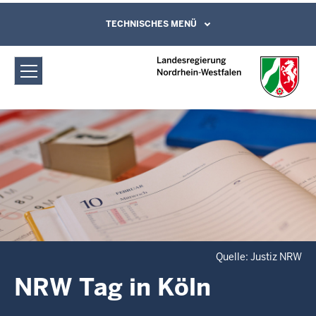
Direkt zum Inhalt
Landespräventionsrat bei dem
TECHNISCHES MENÜ
Kontaktformular
Justizministerium Nordrhein-
Westfalen: NRW Tag in Köln
Quelle: Justiz NRW
NRW Tag in Köln